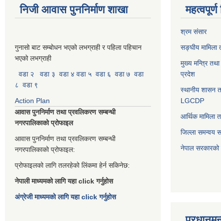
निजी आवास पुननिर्माण शाखा
महत्वपूर्
श्रम संसार
गुनासो बाट सम्बोधन भएको लभग्राही र पहिला पहिचान
सङ्घीय मामिला त
भएको लभग्राही
मुख्य मन्त्रि तथ
वडा २
वडा ३
वडा ४
वडा ५
वडा ६
वडा ७
वडा
प्रदेश
८
वडा ९
स्थानीय शासन त
Action Plan
LGCDP
आवास पुननिर्माण तथा प्रवलिकरण सम्बन्धी
आर्थिक मामिला त
नगरपालिकाको प्रोफाइल
जिल्ला समन्वय 
आवास पुननिर्माण तथा प्रवलिकरण सम्बन्धी
नेपाल सरकारको प
नगरपालिकाको प्रोफाइल:
प्रोफाइलको लागि तलरहेको लिंकमा हेर्न सकिनेछ:
नेपाली माध्यमको लागि यहा click गर्नुहोस
अंग्रेजी माध्यमको लागि यहा click गर्नुहोस
प्रधानमन्