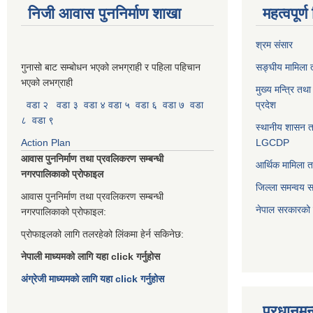
निजी आवास पुननिर्माण शाखा
महत्वपूर्
श्रम संसार
गुनासो बाट सम्बोधन भएको लभग्राही र पहिला पहिचान
सङ्घीय मामिला त
भएको लभग्राही
मुख्य मन्त्रि तथ
वडा २
वडा ३
वडा ४
वडा ५
वडा ६
वडा ७
वडा
प्रदेश
८
वडा ९
स्थानीय शासन त
Action Plan
LGCDP
आवास पुननिर्माण तथा प्रवलिकरण सम्बन्धी
आर्थिक मामिला त
नगरपालिकाको प्रोफाइल
जिल्ला समन्वय 
आवास पुननिर्माण तथा प्रवलिकरण सम्बन्धी
नेपाल सरकारको प
नगरपालिकाको प्रोफाइल:
प्रोफाइलको लागि तलरहेको लिंकमा हेर्न सकिनेछ:
नेपाली माध्यमको लागि यहा click गर्नुहोस
अंग्रेजी माध्यमको लागि यहा click गर्नुहोस
प्रधानमन्