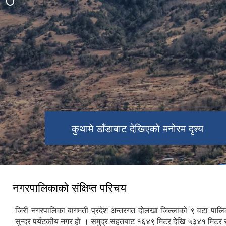
कुथामे डाँडाबाट देखिएको मनोरम दृश्य
लिंकन बजारको मनमोहन दृश्य
बुलडाँडाबाट देखिएको दृश्य
जट्टापोखरी मनमोहन दृश्य
बुद्धपार्कको दृश्य
नगरपालिकाको संक्षिप्त परिचय
जिरी नगरपालिका बागमती प्रदेश अन्तरगत दोलखा जिल्लाको ९ वटा पालि
सुन्दर पर्यटकीय नगर हो । समुद्र सहतबाट १६४९ मिटर देखि ५३४१ मिटर 