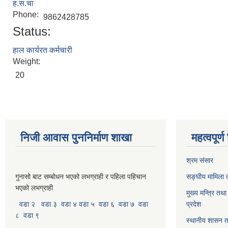
ह.स.चा
Phone:
9862428785
Status:
हाल कार्यरत कर्मचारी
Weight:
20
निजी आवास पुननिर्माण शाखा
महत्वपूर्
श्रम संसार
गुनासो बाट सम्बोधन भएको लभग्राही र पहिला पहिचान
सङ्घीय मामिला त
भएको लभग्राही
मुख्य मन्त्रि तथ
वडा २
वडा ३
वडा ४
वडा ५
वडा ६
वडा ७
वडा
प्रदेश
८
वडा ९
स्थानीय शासन त