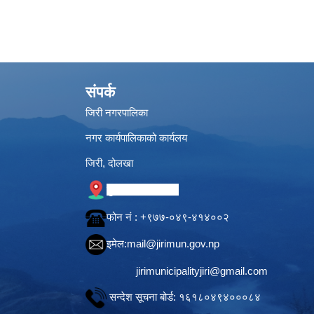
संपर्क
जिरी नगरपालिका
नगर कार्यपालिकाको कार्यलय
जिरी, दोलखा
गुगल नक्सामा स्थान
फोन नं‍ : +९७७-०४९-४१४००२
इमेल:
mail@jirimun.gov.np
jirimunicipalityjiri@gmail.com
सन्देश सूचना बोर्ड: १६१८०४९४०००८४