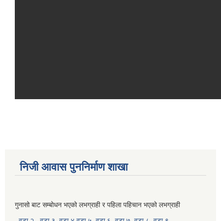
निजी आवास पुननिर्माण शाखा
गुनासो बाट सम्बोधन भएको लभग्राही र पहिला पहिचान भएको लभग्राही
वडा २
वडा ३
वडा ४
वडा ५
वडा ६
वडा ७
वडा ८
वडा ९