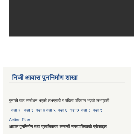
निजी आवास पुननिर्माण शाखा
गुनासो बाट सम्बोधन भएको लभग्राही र पहिला पहिचान भएको लभग्राही
वडा २
वडा ३
वडा ४
वडा ५
वडा ६
वडा ७
वडा ८
वडा ९
Action Plan
आवास पुननिर्माण तथा प्रवलिकरण सम्बन्धी नगरपालिकाको प्रोफाइल